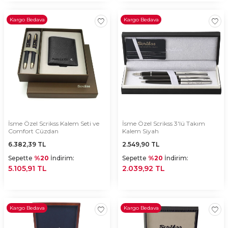
Kargo Bedava
Kargo Bedava
İsme Özel Scrikss Kalem Seti ve
İsme Özel Scrikss 3'lü Takım
Comfort Cüzdan
Kalem Siyah
6.382,39
TL
2.549,90
TL
Sepette
%20
İndirim:
Sepette
%20
İndirim:
5.105,91 TL
2.039,92 TL
Kargo Bedava
Kargo Bedava