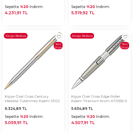
Sepette
%20
İndirim:
Sepette
%20
İndirim:
4.231,91 TL
5.319,92 TL
Kargo Bedava
Kargo Bedava
Yeni
Yeni
Ürün
Ürün
Kişiye Özel Cross Century
Kişiye Özel Cross Edge Roller
Medalist Tükenmez Kalem 3302
Kalem Titanium Krom AT0555-5
6.324,89
TL
5.634,89
TL
Sepette
%20
İndirim:
Sepette
%20
İndirim:
5.059,91 TL
4.507,91 TL