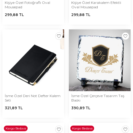
Kişiye Özel Fotoğraflı Oval
Kişiye Özel Karakalem Efektli
Mousepad
Oval Mousepad
299,88
TL
299,88
TL
İsme Özel Deri Not Defter Kalem
İsme Özel Çerçeve Tasarım Taş
Seti
Baskı
321,89
TL
390,89
TL
Kargo Bedava
Kargo Bedava