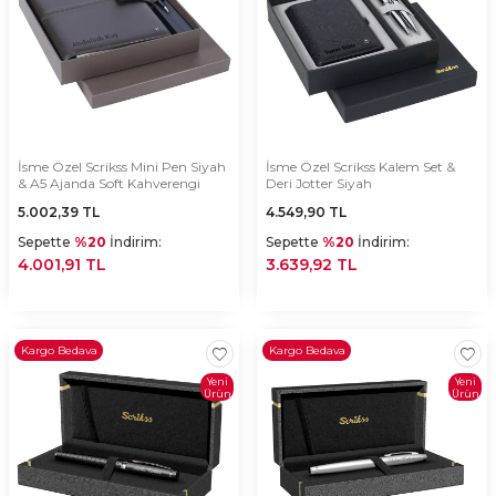
İsme Özel Scrikss Mini Pen Siyah
İsme Özel Scrikss Kalem Set &
& A5 Ajanda Soft Kahverengi
Deri Jotter Siyah
5.002,39
TL
4.549,90
TL
Sepette
%20
İndirim:
Sepette
%20
İndirim:
4.001,91 TL
3.639,92 TL
Kargo Bedava
Kargo Bedava
Yeni
Yeni
Ürün
Ürün