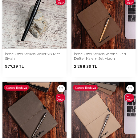
Ürün
Ürün
İsme Özel Scrikss Roller 78 Mat
İsme Özel Scrikss Verona Deri
Siyah
Defter Kalem Set Vizon
977,39
TL
2.288,39
TL
Kargo Bedava
Kargo Bedava
Yeni
Yeni
Ürün
Ürün