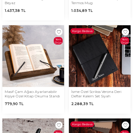
Beyaz
Termos Mug
1.437,38
TL
1.034,89
TL
Kargo Bedava
Yeni
Yeni
Ürün
Ürün
Masif Çam Ağacı Ayarlanabilir
İsme Özel Scrikss Verona Deri
Kişiye Özel Kitap Okuma Standı
Defter Kalem Set Siyah
779,90
TL
2.288,39
TL
Kargo Bedava
Yeni
Yeni