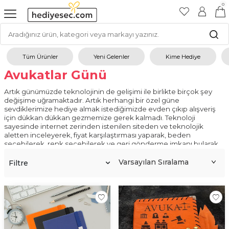
0
Tüm Ürünler
Yeni Gelenler
Kime Hediye
Avukatlar Günü
Artık günümüzde teknolojinin de gelişimi ile birlikte birçok şey
değişime uğramaktadır. Artık herhangi bir özel güne
sevdiklerimize hediye almak istediğimizde evden çıkıp alışveriş
için dükkan dükkan gezmemize gerek kalmadı. Teknoloji
sayesinde internet zerinden istenilen siteden ve teknolojik
aletten inceleyerek, fiyat karşılaştırması yaparak, beden
seçebilerek, renk seçebilerek ve geri gönderme imkanı bularak
hediye alınabilmektedir. Bu sitelerden biri de hediyesec.com
sitesidir.
Filtre
Avukatlar Günü
Bu özel günlerden biri de avukatlar günüdür. Etrafınızda
tanıdığınız, sevdiğiniz ve bu özel günde hediye almayı
planladığınız kişiler için siteden istediğiniz ürünleri rahatlıkla
seçebilmektesiniz. Avukatlar gününde daha çok hukuku andıran
gözü bağlı
elinde terazi tutan biblolar,
farklı süs eşyaları,