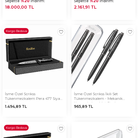
Sepette
%20
İndirim:
Sepette
%20
İndirim:
18.000,00 TL
2.161,91 TL
Kargo Bedava
İsme Özel Scrikss
İsme Özel Scrikss İkili Set
Tükenmezkalem Pera 477 Siyah
Tükenmezkalem - Mekanik
Krom
Kurşunkalem Mat Siyah
1.494,89
TL
965,89
TL
Kargo Bedava