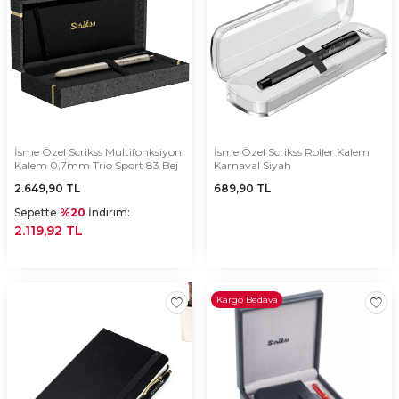
İsme Özel Scrikss Multifonksiyon
İsme Özel Scrikss Roller Kalem
Kalem 0,7mm Trio Sport 83 Bej
Karnaval Siyah
2.649,90
TL
689,90
TL
Sepette
%20
İndirim:
2.119,92 TL
Kargo Bedava