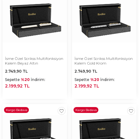
İsme Özel Scrikss Multifonksiyon
İsme Özel Scrikss Multifonksiyon
Kalem Beyaz Altın
Kalem Gold Krom
2.749,90
TL
2.749,90
TL
Sepette
%20
İndirim:
Sepette
%20
İndirim:
2.199,92 TL
2.199,92 TL
Kargo Bedava
Kargo Bedava