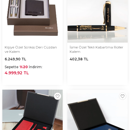
Kişiye Özel Scrikss Deri Cüzdan
İsme Özel Tekli Kabartma Roller
ve Kalem
Kalem
6.249,90
TL
402,38
TL
Sepette
%20
İndirim:
4.999,92 TL