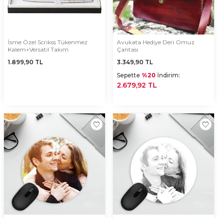
İsme Özel Scrikss Tükenmez
Avukata Hediye Deri Omuz
Kalem+Versatil Takım
Çantası
1.899,90
TL
3.349,90
TL
Sepette
%20
İndirim:
2.679,92 TL