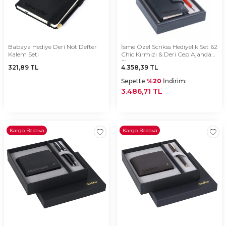
Babaya Hediye Deri Not Defter
İsme Özel Scrikss Hediyelik Set 62
Kalem Seti
Chic Kırmızı & Deri Cep Ajanda
Siyah
321,89
TL
4.358,39
TL
Sepette
%20
İndirim:
3.486,71 TL
Kargo Bedava
Kargo Bedava