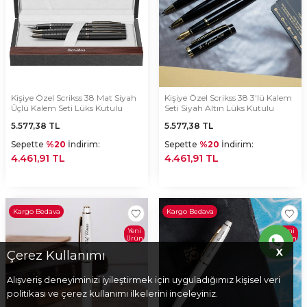
Kişiye Özel Scrikss 38 Mat Siyah
Kişiye Özel Scrikss 38 3'lü Kalem
Üçlü Kalem Seti Lüks Kutulu
Seti Siyah Altın Lüks Kutulu
5.577,38
TL
5.577,38
TL
Sepette
%20
İndirim:
Sepette
%20
İndirim:
4.461,91 TL
4.461,91 TL
Kargo Bedava
Kargo Bedava
Yeni
Yeni
Ürün
Ürün
X
Çerez Kullanımı
Alışveriş deneyiminizi iyileştirmek için uyguladığımız kişisel veri
politikası ve çerez kullanımı ilkelerini inceleyiniz.