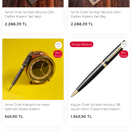
İsme Özel Scrikss Verona Deri
İsme Özel Scrikss Verona Deri
Defter Kalem Set Yeşil
Defter Kalem Set Bej
2.288,39
TL
2.288,39
TL
Kargo Bedava
Yeni
Yeni
Ürün
Ürün
İsme Özel Kabartma Hasır
Kişiye Özel Scrikss Honour 38
İşlemeli Roller Kalem
Siyah Altın Tükenmez Kalem
549,90
TL
1.949,90
TL