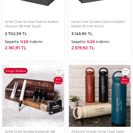
İsme Özel Scrikss Dolma Kalem
İsme Özel Scrikss Dolma Kalem
Honour 38 Mat Siyah
Noble 35 Mat Krom
2.702,39
TL
3.149,90
TL
Sepette
%20
İndirim:
Sepette
%20
İndirim:
2.161,91 TL
2.519,92 TL
Kargo Bedava
Yeni
Yeni
Ürün
Ürün
İsme Özel Scrikss Kaligrafi Set
Atatürk İmzalı İsme Özel Çelik