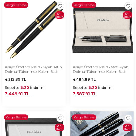
Kargo Bedava
Kargo Bedava
Yeni
Yeni
Ürün
Ürün
Kişiye Özel Scrikss 38 Siyah Altın
Kişiye Özel Scrikss 38 Mat Siyah
Dolma-Tükenmez Kalem Seti
Dolma-Tükenmez Kalem Seti
4.312,39
TL
4.484,89
TL
Sepette
%20
İndirim:
Sepette
%20
İndirim:
3.449,91 TL
3.587,91 TL
Kargo Bedava
Kargo Bedava
Yeni
Yeni
Ürün
Ürün