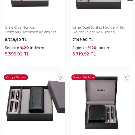
İsme Özel Scrikss
İsme Özel Scrikss Hediyelik Set
Dolma&Tükenmez Kalem Seti
Dolmakalem ve Cüzdan
6.749,90
TL
7.149,90
TL
Sepette
%20
İndirim:
Sepette
%20
İndirim:
5.399,92 TL
5.719,92 TL
Kargo Bedava
Kargo Bedava