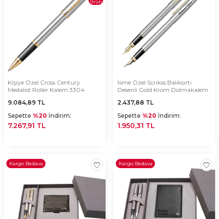
Ürün
Kişiye Özel Cross Century
İsme Özel Scrikss Balıksırtı
Medalist Roller Kalem 3304
Desenli Gold Krom Dolmakalem
9.084,89
TL
2.437,88
TL
Sepette
%20
İndirim:
Sepette
%20
İndirim:
7.267,91 TL
1.950,31 TL
Kargo Bedava
Kargo Bedava