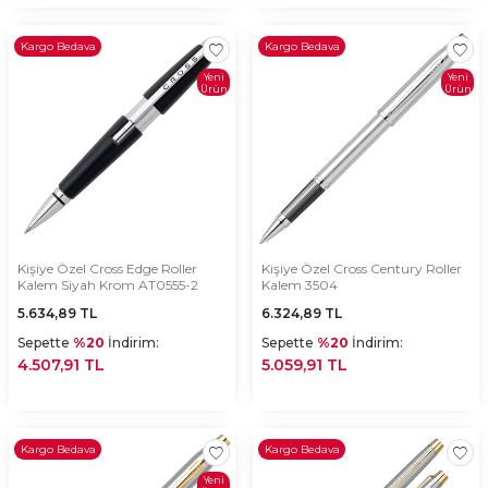
Kargo Bedava
Kargo Bedava
Yeni
Yeni
Ürün
Ürün
Kişiye Özel Cross Edge Roller
Kişiye Özel Cross Century Roller
Kalem Siyah Krom AT0555-2
Kalem 3504
5.634,89
TL
6.324,89
TL
Sepette
%20
İndirim:
Sepette
%20
İndirim:
4.507,91 TL
5.059,91 TL
Kargo Bedava
Kargo Bedava
Yeni