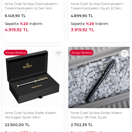
İsme Özel Scrikss Dolmakalem -
İsme Özel Scrikss Dolmakalem -
Tükenmezkalem & Deri İkili
Tükenmezkalem Siyah & Deri
Kalem Kılıfı Siyah
Jotter
6.149,90
TL
4.899,90
TL
Sepette
%20
İndirim:
Sepette
%20
İndirim:
4.919,92 TL
3.919,92 TL
Kargo Bedava
Kargo Bedava
İsme Özel Scrikss Roller Kalem
İsme Özel Scrikss Roller Kalem
Heritage2 Siyah Altın
Honour 38 Mat Siyah
22.500,00
TL
2.702,39
TL