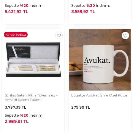
Sepette
%20
İndirim:
Sepette
%20
İndirim:
5.431,92 TL
3.559,92 TL
Kargo Bedava
Scrikss Saten Altın Tükenmez -
Lügatçe Avukat İsme Özel Kupa
Versatil Kalem Takımı
3.737,39
TL
279,90
TL
Sepette
%20
İndirim:
2.989,91 TL