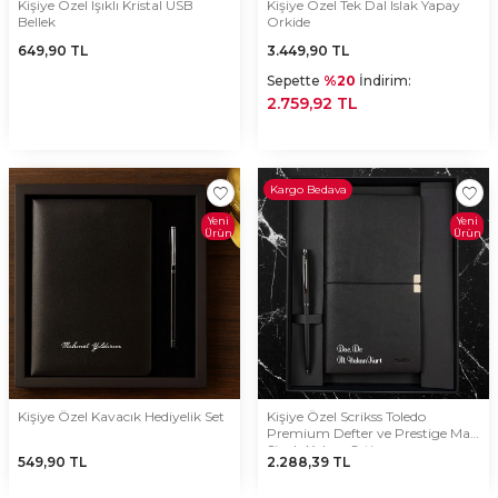
Kişiye Özel Işıklı Kristal USB
Kişiye Özel Tek Dal Islak Yapay
Bellek
Orkide
649,90
TL
3.449,90
TL
Sepette
%20
İndirim:
2.759,92 TL
Kargo Bedava
Yeni
Yeni
Ürün
Ürün
Kişiye Özel Kavacık Hediyelik Set
Kişiye Özel Scrikss Toledo
Premium Defter ve Prestige Mat
Siyah Kalem Seti
549,90
TL
2.288,39
TL