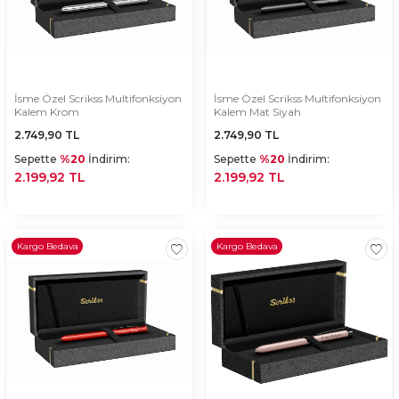
İsme Özel Scrikss Multifonksiyon
İsme Özel Scrikss Multifonksiyon
Kalem Krom
Kalem Mat Siyah
2.749,90
TL
2.749,90
TL
Sepette
%20
İndirim:
Sepette
%20
İndirim:
2.199,92 TL
2.199,92 TL
Kargo Bedava
Kargo Bedava