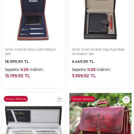
İsme Özel Scrikss Lüks Hediye
İsme Özel Scrikss Cep Ajandası
Seti
ve Kalem Set
18.999,90
TL
4.449,90
TL
Sepette
%20
İndirim:
Sepette
%20
İndirim:
15.199,92 TL
3.559,92 TL
Kargo Bedava
Kargo Bedava