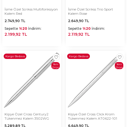
İsme Özel Scrikss Multifonksiyon
İsme Özel Scrikss Trio Sport
Kalem Red
Kalem Rose
2.749,90
TL
2.649,90
TL
Sepette
%20
İndirim:
Sepette
%20
İndirim:
2.199,92 TL
2.119,92 TL
Kargo Bedava
Kargo Bedava
Yeni
Yeni
Ürün
Ürün
Kişiye Özel Cross Century2
Kişiye Özel Cross Click Krom
Tükenmez Kalem 3502WG
Tükenmez Kalem AT0622-101
5.289,89
TL
6.649,90
TL