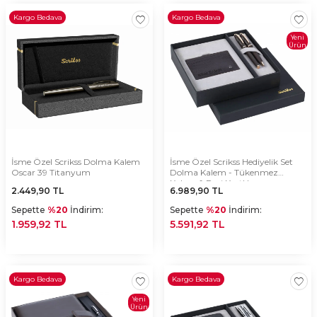
Kargo Bedava
Kargo Bedava
Yeni
Ürün
İsme Özel Scrikss Dolma Kalem
İsme Özel Scrikss Hediyelik Set
Oscar 39 Titanyum
Dolma Kalem - Tükenmez
Kalem & Deri Kartlık
2.449,90
TL
6.989,90
TL
Sepette
%20
İndirim:
Sepette
%20
İndirim:
1.959,92 TL
5.591,92 TL
Kargo Bedava
Kargo Bedava
Yeni
Ürün