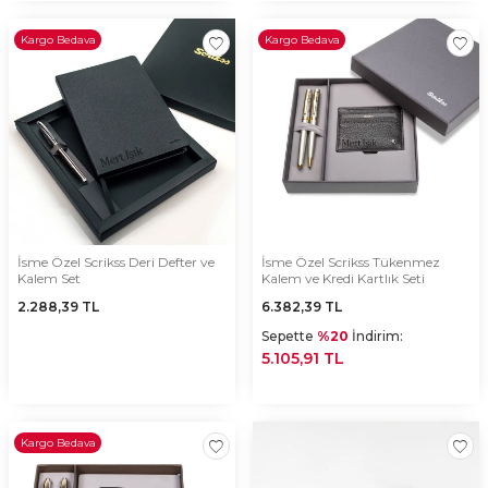
Kargo Bedava
Kargo Bedava
İsme Özel Scrikss Deri Defter ve
İsme Özel Scrikss Tükenmez
Kalem Set
Kalem ve Kredi Kartlık Seti
2.288,39
TL
6.382,39
TL
Sepette
%20
İndirim:
5.105,91 TL
Kargo Bedava