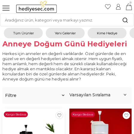
0
Tüm Ürünler
Yeni Gelenler
Kime Hediye
Anneye Doğum Günü Hediyeleri
Herkes için anneler en değerli varlıklardır. Özel günlerde de en
güzel ve en değerli hediyeleri almak istenir. Hem uygun fiyatlı,
hem anlamlı, hem değerli hem de sürekli olarak kullanabileceği
hediye almak en mantıklısı olacaktır. En kararsız kalınan
konulardan biri de özel günlerde alınan hediyelerdir. Peki,
Anneye doğum günü ne hediyesi alınır?
Takı
Filtre
Bütün kadınlar takı kullanmayı çok sever ve sürekli olarak
kullanırlar. Eğer sizde hediye konusunda kararsızsanız, annenize
onun zevkine uyuyabileceği bir takı hediye etmek en doğru
seçimlerden biri olacaktır.
Kargo Bedava
Kargo Bedava
Kupa Bardak
Hediye konusunda bir başka seçeneğiniz ise kupa bardak olabilir.