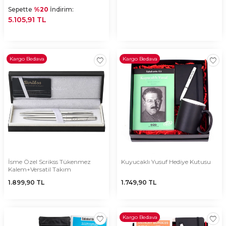
Sepette
%20
İndirim:
5.105,91 TL
Kargo Bedava
Kargo Bedava
İsme Özel Scrikss Tükenmez
Kuyucaklı Yusuf Hediye Kutusu
Kalem+Versatil Takım
1.899,90
TL
1.749,90
TL
Kargo Bedava