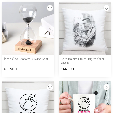
İsme Özel Manyetik Kum Saati
Kara Kalem Efektli Kişiye Özel
Yastık
619,90
TL
344,89
TL