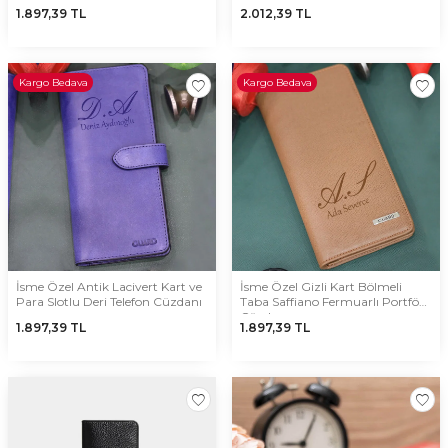
1.897,39
TL
2.012,39
TL
Kargo Bedava
Kargo Bedava
İsme Özel Antik Lacivert Kart ve
İsme Özel Gizli Kart Bölmeli
Para Slotlu Deri Telefon Cüzdanı
Taba Saffiano Fermuarlı Portföy
Cüzdan
1.897,39
TL
1.897,39
TL