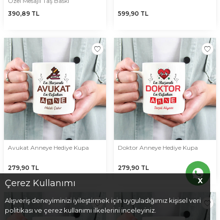
Özel Mesajlı Taş Baskı
390,89
TL
599,90
TL
Avukat Anneye Hediye Kupa
Doktor Anneye Hediye Kupa
279,90
TL
279,90
TL
X
Çerez Kullanımı
Alışveriş deneyiminizi iyileştirmek için uyguladığımız kişisel veri
politikası ve çerez kullanımı ilkelerini inceleyiniz.