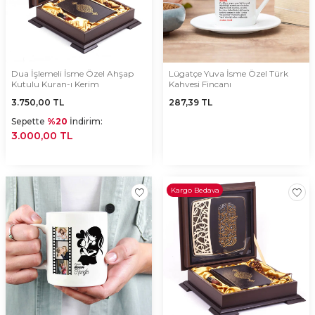
Dua İşlemeli İsme Özel Ahşap
Lügatçe Yuva İsme Özel Türk
Kutulu Kuran-ı Kerim
Kahvesi Fincanı
3.750,00
TL
287,39
TL
Sepette
%20
İndirim:
3.000,00 TL
Kargo Bedava