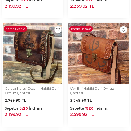
Sepette
%20
İndirim:
Sepette
%20
İndirim:
2.199,92 TL
2.239,92 TL
Kargo Bedava
Kargo Bedava
Galata Kulesi Desenli Hakiki Deri
Vav Elif Hakiki Deri Omuz
Omuz Çantası
Çantası
2.749,90
TL
3.249,90
TL
Sepette
%20
İndirim:
Sepette
%20
İndirim:
2.199,92 TL
2.599,92 TL