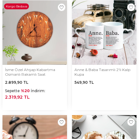
Kargo Bedava
İsme Özel Ahşap Kabartma
Anne & Baba Tasarımlı 2'li Kalp
Osmanlı Rakamlı Saat
Kupa
2.899,90
TL
549,90
TL
Sepette
%20
İndirim:
2.319,92 TL