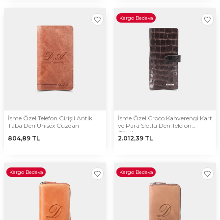
Kargo Bedava
İsme Özel Telefon Girişli Antik
İsme Özel Croco Kahverengi Kart
Taba Deri Unisex Cüzdan
ve Para Slotlu Deri Telefon
Cüzdanı
804,89
TL
2.012,39
TL
Kargo Bedava
Kargo Bedava