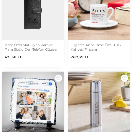
İsme Özel Mat Siyah Kart ve
Lügatçe Anne İsme Özel Türk
Para Slotlu Deri Telefon Cüzdanı
Kahvesi Fincanı
471,38
TL
287,39
TL