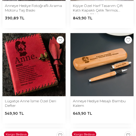
Anneye Hediye Fotoğraflı Arama
Kişiye Özel Harf Tasarım Çift
Motoru Taş Baskı
Katlı Kapaklı Çelik Termos
Matara 0,75 Litre
390,89
TL
849,90
TL
Lügatçe Anne İsme Özel Deri
Anneye Hediye Mesajlı Bambu
Defter
Kalem
549,90
TL
649,90
TL
Kargo Bedava
Kargo Bedava