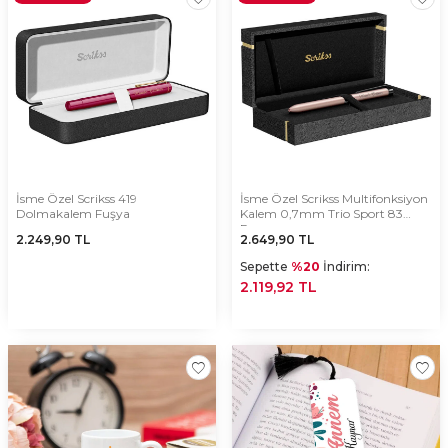
İsme Özel Scrikss 419
İsme Özel Scrikss Multifonksiyon
Dolmakalem Fuşya
Kalem 0,7mm Trio Sport 83
Rose
2.249,90
TL
2.649,90
TL
Sepette
%20
İndirim:
2.119,92 TL