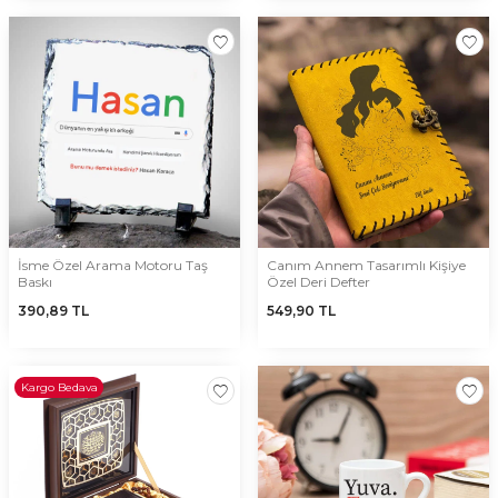
İsme Özel Arama Motoru Taş
Canım Annem Tasarımlı Kişiye
Baskı
Özel Deri Defter
390,89
TL
549,90
TL
Kargo Bedava