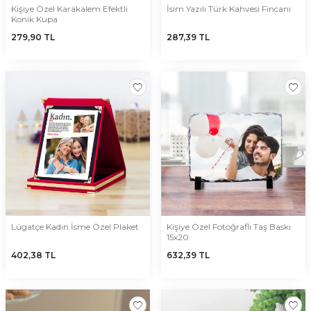
Kişiye Özel Karakalem Efektli
İsim Yazılı Türk Kahvesi Fincanı
Konik Kupa
279,90
TL
287,39
TL
Lügatçe Kadın İsme Özel Plaket
Kişiye Özel Fotoğraflı Taş Baskı
15x20
402,38
TL
632,39
TL