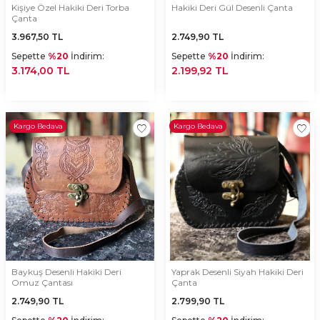
Kişiye Özel Hakiki Deri Torba
Hakiki Deri Gül Desenli Çanta
Çanta
3.967,50
TL
2.749,90
TL
Sepette
%20
İndirim:
Sepette
%20
İndirim:
3.174,00 TL
2.199,92 TL
Kargo Bedava
Kargo Bedava
Baykuş Desenli Hakiki Deri
Yaprak Desenli Siyah Hakiki Deri
Omuz Çantası
Çanta
2.749,90
TL
2.799,90
TL