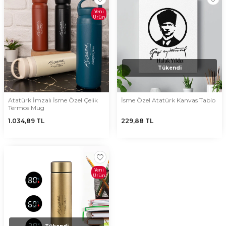
Yeni
Ürün
Tükendi
Atatürk İmzalı İsme Özel Çelik
İsme Özel Atatürk Kanvas Tablo
Termos Mug
1.034,89
TL
229,88
TL
Yeni
Ürün