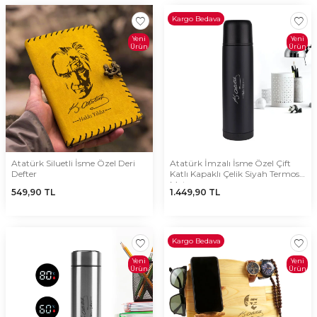
Kargo Bedava
Yeni
Yeni
Ürün
Ürün
Atatürk Siluetli İsme Özel Deri
Atatürk İmzalı İsme Özel Çift
Defter
Katlı Kapaklı Çelik Siyah Termos
Matara
549,90
TL
1.449,90
TL
Kargo Bedava
Yeni
Yeni
Ürün
Ürün