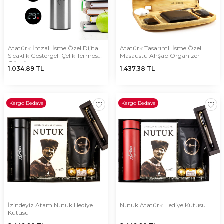
Atatürk İmzalı İsme Özel Dijital
Atatürk Tasarımlı İsme Özel
Sıcaklık Göstergeli Çelik Termos
Masaüstü Ahşap Organizer
Gümüş
1.034,89
TL
1.437,38
TL
Kargo Bedava
Kargo Bedava
İzindeyiz Atam Nutuk Hediye
Nutuk Atatürk Hediye Kutusu
Kutusu