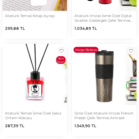
Atatürk Temalı Kitap Ayraçı
Atatürk İmzalı İsme Özel Dijital
Sıcaklık Göstergeli Çelik Termos
Kırmızı
299,88
TL
1.034,89
TL
Kargo Bedava
Yeni
Ürün
Atatürk Temalı İsme Özel Sakız
İsme Özel Atatürk İmzalı French
Ortam Kokusu
Pressli Çelik Termos Antrasit
287,39
TL
1.549,90
TL