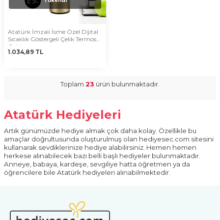
Tükendi
Atatürk İmzalı İsme Özel Dijital
Sıcaklık Göstergeli Çelik Termos
Gold
1.034,89
TL
Toplam
23
ürün bulunmaktadır.
Atatürk Hediyeleri
Artık günümüzde hediye almak çok daha kolay. Özellikle bu
amaçlar doğrultusunda oluşturulmuş olan hediyesec.com sitesini
kullanarak sevdiklerinize hediye alabilirsiniz. Hemen hemen
herkese alınabilecek bazı belli başlı hediyeler bulunmaktadır.
Anneye, babaya, kardeşe, sevgiliye hatta öğretmen ya da
öğrencilere bile Atatürk hediyeleri alınabilmektedir.
Atatürk Hediyeleri Olarak Neler
Alınabilmektedir?
Atatürk kupalar
, Atatürk resmi olan defterler, Atatürk resmi olan