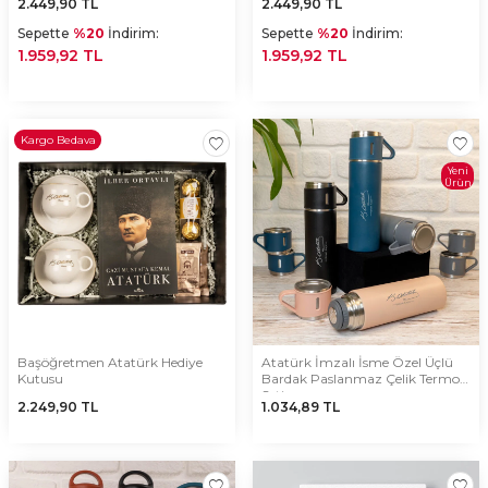
2.449,90
TL
2.449,90
TL
Sepette
%20
İndirim:
Sepette
%20
İndirim:
1.959,92 TL
1.959,92 TL
Kargo Bedava
Yeni
Ürün
Başöğretmen Atatürk Hediye
Atatürk İmzalı İsme Özel Üçlü
Kutusu
Bardak Paslanmaz Çelik Termos
Seti
2.249,90
TL
1.034,89
TL