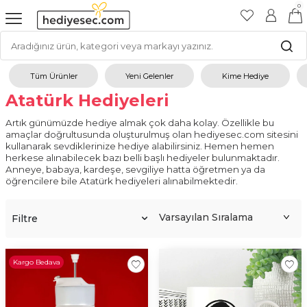
0
Tüm Ürünler
Yeni Gelenler
Kime Hediye
Atatürk Hediyeleri
Artık günümüzde hediye almak çok daha kolay. Özellikle bu
amaçlar doğrultusunda oluşturulmuş olan hediyesec.com sitesini
kullanarak sevdiklerinize hediye alabilirsiniz. Hemen hemen
herkese alınabilecek bazı belli başlı hediyeler bulunmaktadır.
Anneye, babaya, kardeşe, sevgiliye hatta öğretmen ya da
öğrencilere bile Atatürk hediyeleri alınabilmektedir.
Atatürk Hediyeleri Olarak Neler
Alınabilmektedir?
Filtre
Atatürk kupalar
, Atatürk resmi olan defterler, Atatürk resmi olan
tişört ve polarlar, Çocuklar için yapbozlar,
Atatürk kalemleri
,
ayraçları gibi daha birçok ürün sitemizden araştırılarak da
Kargo Bedava
bakılabilmektedir. Atatürk söz konusu oldukça hediyelerin en
güzeli olarak herkese her yaştan insana alınabilmektedir.
Hediyelerin en güzellerinden biri de
Atatürk hediyelerdir
.