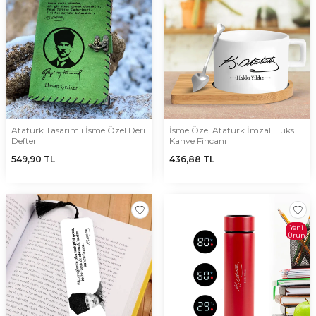
Atatürk Tasarımlı İsme Özel Deri
İsme Özel Atatürk İmzalı Lüks
Defter
Kahve Fincanı
549,90
TL
436,88
TL
Yeni
Ürün