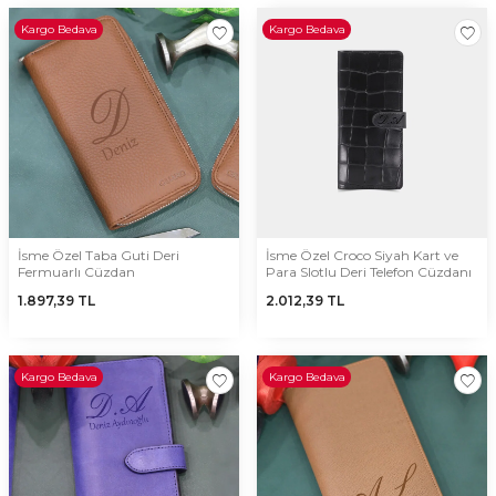
Kargo Bedava
Kargo Bedava
İsme Özel Taba Guti Deri
İsme Özel Croco Siyah Kart ve
Fermuarlı Cüzdan
Para Slotlu Deri Telefon Cüzdanı
1.897,39
TL
2.012,39
TL
Kargo Bedava
Kargo Bedava