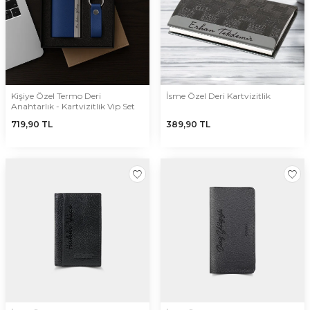
Alabileceğiniz renk çeşitleri: krem, taba, yeşil ve fuşyadır.
Cüzdanın üzerine yazılacak isim için harf fontunu belirtmeniz
mümkündür. Font çeşitlerine internetten rahatça bakabilir karar
verebilirsiniz. Ürüne eklemek istediğiniz özellikleri açıklama
kısmına yazarsanız destek ekibi geri dönüş sağlayacaktır. Kişiye
özel cüzdanlar olduğu için istediğiniz gibi düzenlemeler
yaptırmanız mümkün.
Kişiye Özel Termo Deri
İsme Özel Deri Kartvizitlik
Anahtarlık - Kartvizitlik Vip Set
719,90
TL
389,90
TL