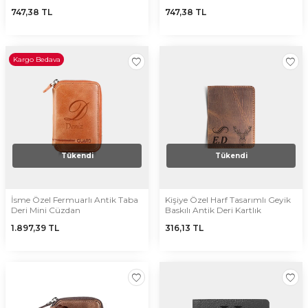
747,38
TL
747,38
TL
Kargo Bedava
Tükendi
Tükendi
İsme Özel Fermuarlı Antik Taba
Kişiye Özel Harf Tasarımlı Geyik
Deri Mini Cüzdan
Baskılı Antik Deri Kartlık
1.897,39
TL
316,13
TL