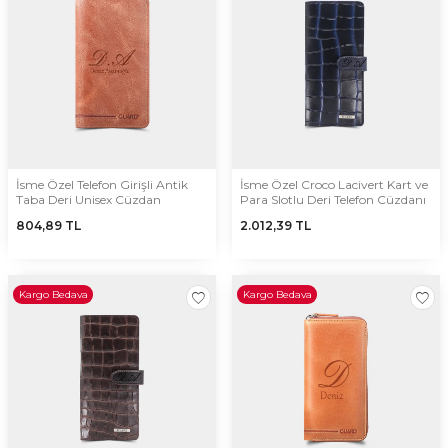
İsme Özel Telefon Girişli Antik
İsme Özel Croco Lacivert Kart ve
Taba Deri Unisex Cüzdan
Para Slotlu Deri Telefon Cüzdanı
804,89
TL
2.012,39
TL
Kargo Bedava
Kargo Bedava