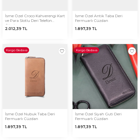
İsme Özel Croco Kahverengi Kart
İsme Özel Antik Taba Deri
ve Para Slotlu Deri Telefon
Fermuarlı Cüzdan
Cüzdanı
2.012,39
TL
1.897,39
TL
Kargo Bedava
Kargo Bedava
İsme Özel Nubuk Taba Deri
İsme Özel Siyah Guti Deri
Fermuarlı Cüzdan
Fermuarlı Cüzdan
1.897,39
TL
1.897,39
TL