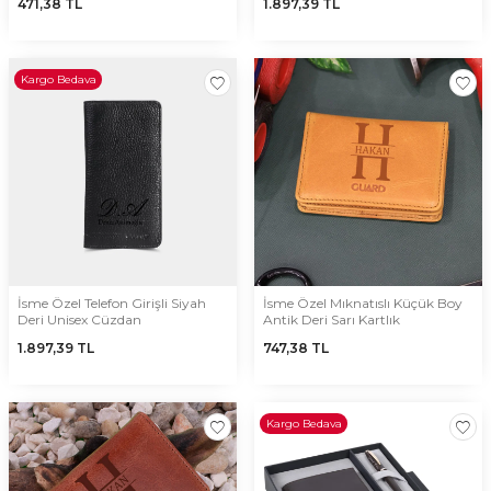
471,38
TL
1.897,39
TL
Kargo Bedava
İsme Özel Telefon Girişli Siyah
İsme Özel Mıknatıslı Küçük Boy
Deri Unisex Cüzdan
Antik Deri Sarı Kartlık
1.897,39
TL
747,38
TL
Kargo Bedava