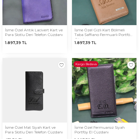
İsme Özel Antik Lacivert Kart ve
İsme Özel Gizli Kart Bölmeli
Para Slotlu Deri Telefon Cüzdanı
Taba Saffiano Fermuarlı Portföy
Cüzdan
1.897,39
TL
1.897,39
TL
Kargo Bedava
İsme Özel Mat Siyah Kart ve
İsme Özel Fermuarsız Siyah
Para Slotlu Deri Telefon Cüzdanı
Portföy El Cüzdanı