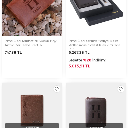
İsme Özel Mıknatıslı Küçük Boy
İsme Özel Scrikss Hediyelik Set
Antik Deri Taba Kartlık
Roller Rose Gold & Klasik Cüzdan
Kahve
747,38
TL
6.267,38
TL
Sepette
%20
İndirim:
5.013,91 TL