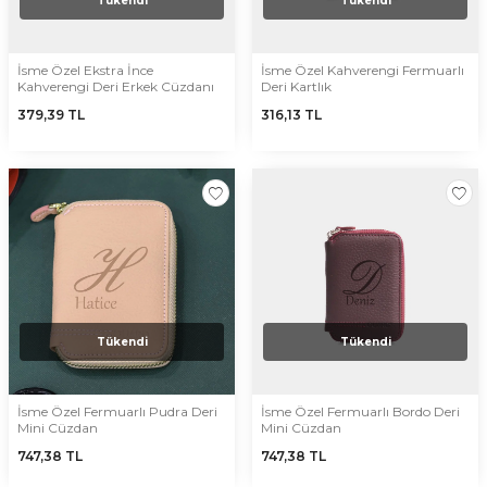
Tükendi
Tükendi
İsme Özel Ekstra İnce
İsme Özel Kahverengi Fermuarlı
Kahverengi Deri Erkek Cüzdanı
Deri Kartlık
379,39
TL
316,13
TL
Tükendi
Tükendi
İsme Özel Fermuarlı Pudra Deri
İsme Özel Fermuarlı Bordo Deri
Mini Cüzdan
Mini Cüzdan
747,38
TL
747,38
TL