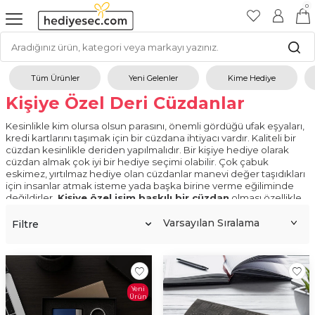
0
Tüm Ürünler
Yeni Gelenler
Kime Hediye
Kişiye Özel Deri Cüzdanlar
Kesinlikle kim olursa olsun parasını, önemli gördüğü ufak eşyaları,
kredi kartlarını taşımak için bir cüzdana ihtiyacı vardır. Kaliteli bir
cüzdan kesinlikle deriden yapılmalıdır. Bir kişiye hediye olarak
cüzdan almak çok iyi bir hediye seçimi olabilir. Çok çabuk
eskimez, yırtılmaz hediye olan cüzdanlar manevi değer taşıdıkları
için insanlar atmak isteme yada başka birine verme eğiliminde
değildirler.
Kişiye özel isim baskılı bir cüzdan
olması özellikle
de o cüzdanın sevdiğimiz bir kişi tarafından hediye alınması bir
eşya ile bağ kurmamıza sebep olmaktadır.
En iyi deri
Filtre
cüzdan
modellerini hediyesec.com'da bulmanız mümkündür.
Hediyesec.com'dan alınan cüzdanların hepsi el işi yapılmıştır.
Fabrikasyon üretim yoktur. Pasaport bölümü olan cüzdan
bulunmaktadır.
Cüzdan modelleri
kişinin ismine özel hazırlanır.
Cüzdanlar kaliteli malzemeden yapıldıklarından dolayı çok şık
Yeni
Ürün
durmaktadırlar.