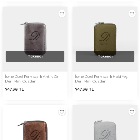
Tükendi
Tükendi
İsme Özel Fermuarlı Antik Gri
İsme Özel Fermuarlı Haki Yeşili
Deri Mini Cüzdan
Deri Mini Cüzdan
747,38
TL
747,38
TL