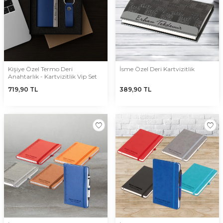
hazırlayıp sunarak fark ettirmektedir. Aynı zamanda fiyatları gayet
uygun olan bu ürünlerin ödemesi de oldukça kolay şekilde
internet üzerinden gerçekleştirebileceği gibi kapıda ödeme
imkanı sayesinde de insanlara seçenek sunabilmektedir. Bu bir
çok imkandan faydalanmak için siteyi ziyaret edebilirsiniz.
Kişiye Özel Termo Deri
İsme Özel Deri Kartvizitlik
Anahtarlık - Kartvizitlik Vip Set
719,90
TL
389,90
TL