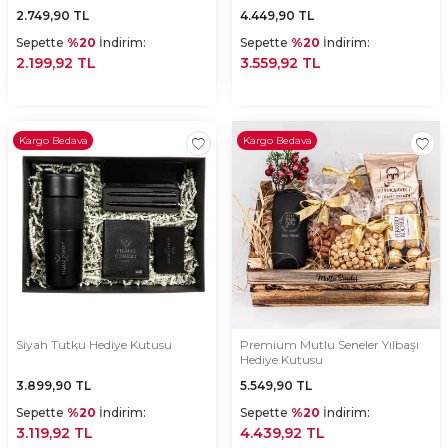
2.749,90
TL
4.449,90
TL
Sepette
%20
İndirim:
Sepette
%20
İndirim:
2.199,92 TL
3.559,92 TL
Kargo Bedava
Kargo Bedava
Siyah Tutku Hediye Kutusu
Premium Mutlu Seneler Yılbaşı
Hediye Kutusu
3.899,90
TL
5.549,90
TL
Sepette
%20
İndirim:
Sepette
%20
İndirim:
3.119,92 TL
4.439,92 TL