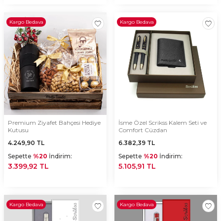
Kargo Bedava
Kargo Bedava
Premium Ziyafet Bahçesi Hediye
İsme Özel Scrikss Kalem Seti ve
Kutusu
Comfort Cüzdan
4.249,90
TL
6.382,39
TL
Sepette
%20
İndirim:
Sepette
%20
İndirim:
3.399,92 TL
5.105,91 TL
Kargo Bedava
Kargo Bedava