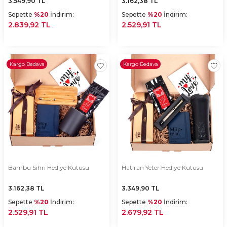
3.549,90
TL
3.162,38
TL
Sepette
%20
İndirim:
Sepette
%20
İndirim:
2.839,92 TL
2.529,91 TL
Kargo Bedava
Kargo Bedava
Bambu Sihri Hediye Kutusu
Hatıran Yeter Hediye Kutusu
3.162,38
TL
3.349,90
TL
Sepette
%20
İndirim:
Sepette
%20
İndirim:
2.529,91 TL
2.679,92 TL