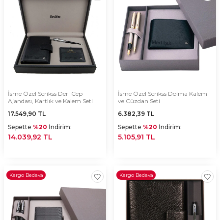
İsme Özel Scrikss Deri Cep
İsme Özel Scrikss Dolma Kalem
Ajandası, Kartlık ve Kalem Seti
ve Cüzdan Seti
17.549,90
TL
6.382,39
TL
Sepette
%20
İndirim:
Sepette
%20
İndirim:
14.039,92 TL
5.105,91 TL
Kargo Bedava
Kargo Bedava