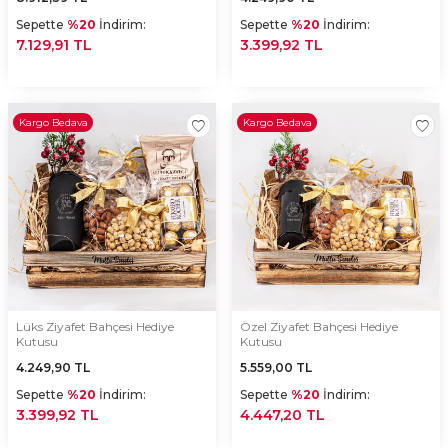
Sepette
%20
İndirim:
Sepette
%20
İndirim:
7.129,91 TL
3.399,92 TL
Kargo Bedava
Kargo Bedava
Lüks Ziyafet Bahçesi Hediye
Özel Ziyafet Bahçesi Hediye
Kutusu
Kutusu
4.249,90
TL
5.559,00
TL
Sepette
%20
İndirim:
Sepette
%20
İndirim:
3.399,92 TL
4.447,20 TL