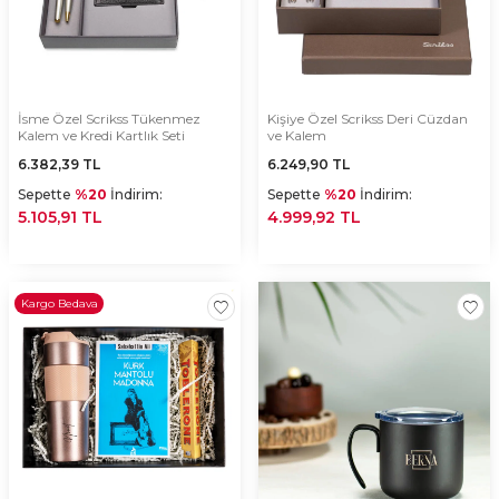
İsme Özel Scrikss Tükenmez
Kişiye Özel Scrikss Deri Cüzdan
Kalem ve Kredi Kartlık Seti
ve Kalem
6.382,39
TL
6.249,90
TL
Sepette
%20
İndirim:
Sepette
%20
İndirim:
5.105,91 TL
4.999,92 TL
Kargo Bedava