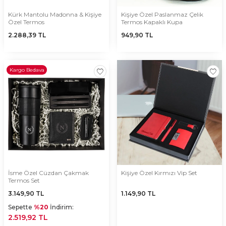
Kürk Mantolu Madonna & Kişiye
Kişiye Özel Paslanmaz Çelik
Özel Termos
Termos Kapaklı Kupa
2.288,39
TL
949,90
TL
Kargo Bedava
İsme Özel Cüzdan Çakmak
Kişiye Özel Kırmızı Vip Set
Termos Set
3.149,90
TL
1.149,90
TL
Sepette
%20
İndirim:
2.519,92 TL