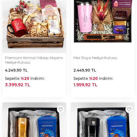
Premium Kırmızı Yılbaşı Akşamı
Mor Rüya Hediye Kutusu
Hediye Kutusu
4.249,90
TL
2.449,90
TL
Sepette
%20
İndirim:
Sepette
%20
İndirim:
3.399,92 TL
1.959,92 TL