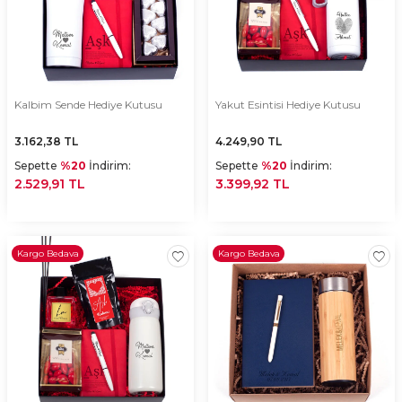
Kalbim Sende Hediye Kutusu
Yakut Esintisi Hediye Kutusu
3.162,38
TL
4.249,90
TL
Sepette
%20
İndirim:
Sepette
%20
İndirim:
2.529,91 TL
3.399,92 TL
Kargo Bedava
Kargo Bedava