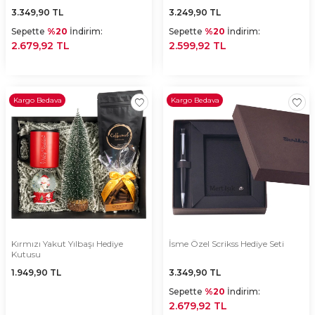
3.349,90
TL
3.249,90
TL
Sepette
%20
İndirim:
Sepette
%20
İndirim:
2.679,92 TL
2.599,92 TL
Kargo Bedava
Kargo Bedava
Kırmızı Yakut Yılbaşı Hediye
İsme Özel Scrikss Hediye Seti
Kutusu
1.949,90
TL
3.349,90
TL
Sepette
%20
İndirim:
2.679,92 TL