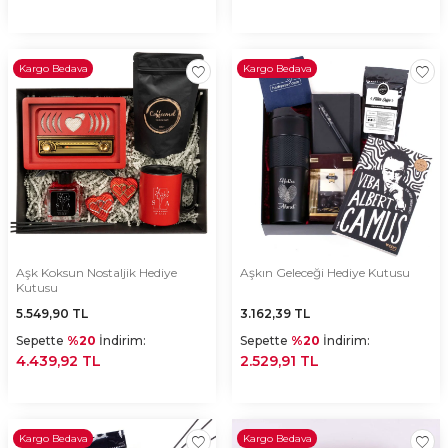
Kargo Bedava
Kargo Bedava
Aşk Koksun Nostaljik Hediye
Aşkın Geleceği Hediye Kutusu
Kutusu
5.549,90
TL
3.162,39
TL
Sepette
%20
İndirim:
Sepette
%20
İndirim:
4.439,92 TL
2.529,91 TL
Kargo Bedava
Kargo Bedava