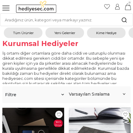
0
Tüm Ürünler
Yeni Gelenler
Kime Hediye
Kurumsal Hediyeler
İş ortamı diğer ortamlara göre daha ciddi ve usturuplu olunması
dikkat edilmesi gereken ciddi bir ortamdır. Bu sebeple yeni işe
giren kişiler için ya da şirketler arası alınacak hediyelerinde bu
kurala uyulmasına genellikle dikkat edilmektedir. Kurumsal bazda
bakıldığı zaman bu hediyeler direkt olarak bulunamaz ama
hediyesec.com sitesi içerisinde kategoriler bölümünde bu
sıkıntıdan sizi kurtaracak şekilde yer alan tüm hediyeler yer
almaktadır.
Filtre
Kurumsal Bazda Alınabilecek Hediyeler?
İş ortamında kullanılabilecek tarzda hediyeler genellikle site
üzerinden tercih edilenler şu şekildedir.
Kişiye özel hazırlanan
isimlik
. Kişiye özel tasarlanmış ismi üzerinde yazılan
kalem
setleri.
Kişiye özel defter
ve üzerinde isteğe göre
Yeni
Ürün
yazılar.
Kişiye özel termoslar
ve daha birçoğu site de yer alırken
diğer şirketlere göre farkını daha çok kişiye özel tarzda ürünleri