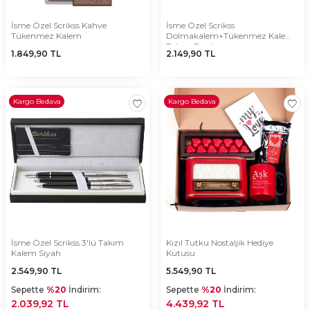
İsme Özel Scrikss Kahve
İsme Özel Scrikss
Tükenmez Kalem
Dolmakalem+Tükenmez Kalem
Takım Bordo
1.849,90
TL
2.149,90
TL
Kargo Bedava
Kargo Bedava
İsme Özel Scrikss 3'lü Takım
Kızıl Tutku Nostaljik Hediye
Kalem Siyah
Kutusu
2.549,90
TL
5.549,90
TL
Sepette
%20
İndirim:
Sepette
%20
İndirim:
2.039,92 TL
4.439,92 TL