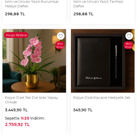
İsim ve Unvan Yazılı Kurumsal
İsim ve Unvan Yazılı Tarihsiz
Hediye Defter
Defter
298,88
TL
298,88
TL
Kargo Bedava
Yeni
Yeni
Ürün
Ürün
Kişiye Özel Tek Dal Islak Yapay
Kişiye Özel Kavacık Hediyelik Set
Orkide
3.449,90
TL
549,90
TL
Sepette
%20
İndirim:
2.759,92 TL