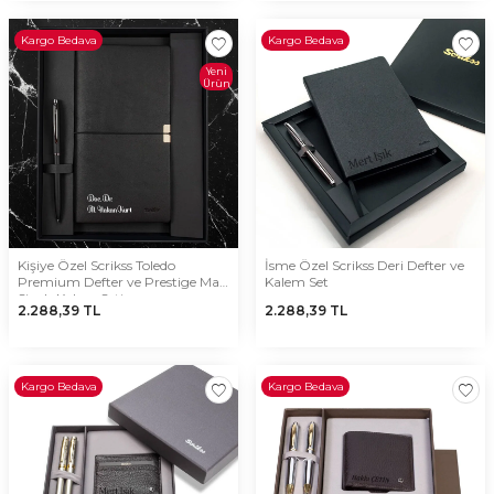
Kargo Bedava
Kargo Bedava
Yeni
Ürün
Kişiye Özel Scrikss Toledo
İsme Özel Scrikss Deri Defter ve
Premium Defter ve Prestige Mat
Kalem Set
Siyah Kalem Seti
2.288,39
TL
2.288,39
TL
Kargo Bedava
Kargo Bedava