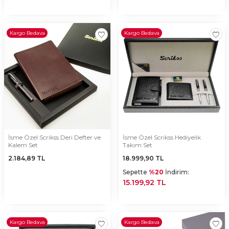
Kargo Bedava
Kargo Bedava
İsme Özel Scrikss Deri Defter ve
İsme Özel Scrikss Hediyelik
Kalem Set
Takım Set
2.184,89
TL
18.999,90
TL
Sepette
%20
İndirim:
15.199,92 TL
Kargo Bedava
Kargo Bedava