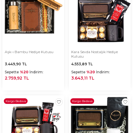
Aşk-ı Bambu Hediye Kutusu
Kara Sevda Nostaljik Hediye
Kutusu
3.449,90
TL
4.553,89
TL
Sepette
%20
İndirim:
Sepette
%20
İndirim:
2.759,92 TL
3.643,11 TL
Kargo Bedava
Kargo Bedava