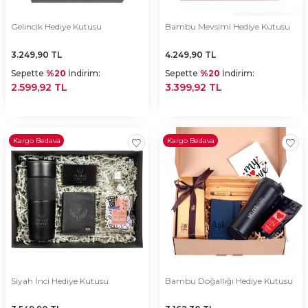
Gelincik Hediye Kutusu
Bambu Mevsimi Hediye Kutusu
3.249,90
TL
4.249,90
TL
Sepette
%20
İndirim:
Sepette
%20
İndirim:
2.599,92 TL
3.399,92 TL
Kargo Bedava
Kargo Bedava
Siyah İnci Hediye Kutusu
Bambu Doğallığı Hediye Kutusu