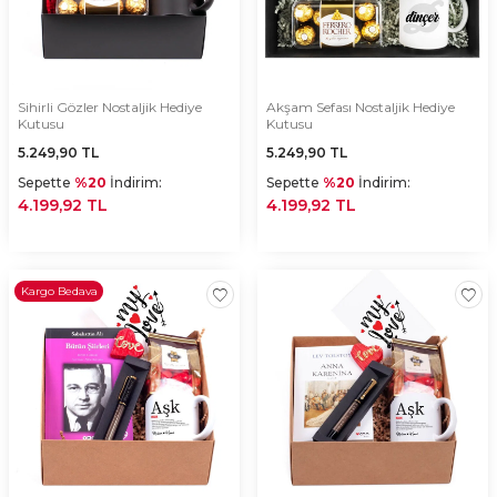
Sihirli Gözler Nostaljik Hediye
Akşam Sefası Nostaljik Hediye
Kutusu
Kutusu
5.249,90
TL
5.249,90
TL
Sepette
%20
İndirim:
Sepette
%20
İndirim:
4.199,92 TL
4.199,92 TL
Kargo Bedava