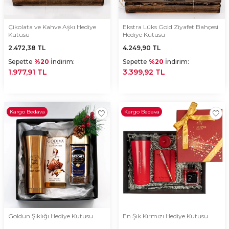
Çikolata ve Kahve Aşkı Hediye
Ekstra Lüks Gold Ziyafet Bahçesi
Kutusu
Hediye Kutusu
2.472,38
TL
4.249,90
TL
Sepette
%20
İndirim:
Sepette
%20
İndirim:
1.977,91 TL
3.399,92 TL
Kargo Bedava
Kargo Bedava
Goldun Şıklığı Hediye Kutusu
En Şık Kırmızı Hediye Kutusu