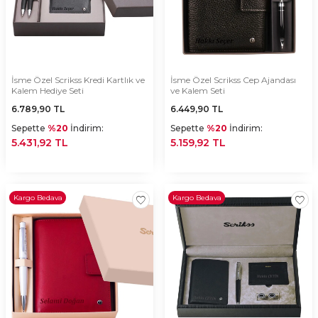
İsme Özel Scrikss Kredi Kartlık ve
İsme Özel Scrikss Cep Ajandası
Kalem Hediye Seti
ve Kalem Seti
6.789,90
TL
6.449,90
TL
Sepette
%20
İndirim:
Sepette
%20
İndirim:
5.431,92 TL
5.159,92 TL
Kargo Bedava
Kargo Bedava