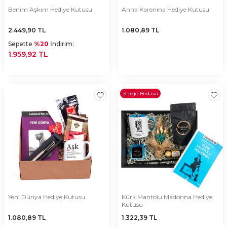
Benim Aşkım Hediye Kutusu
Anna Karenina Hediye Kutusu
2.449,90
TL
1.080,89
TL
Sepette
%20
İndirim:
1.959,92 TL
Kargo Bedava
Yeni Dünya Hediye Kutusu
Kürk Mantolu Madonna Hediye
Kutusu
1.080,89
TL
1.322,39
TL