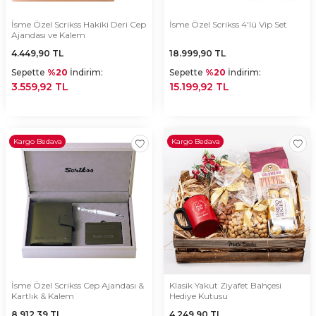
İsme Özel Scrikss Hakiki Deri Cep
İsme Özel Scrikss 4'lü Vip Set
Ajandası ve Kalem
4.449,90
TL
18.999,90
TL
Sepette
%20
İndirim:
Sepette
%20
İndirim:
3.559,92 TL
15.199,92 TL
Kargo Bedava
Kargo Bedava
İsme Özel Scrikss Cep Ajandası &
Klasik Yakut Ziyafet Bahçesi
Kartlık & Kalem
Hediye Kutusu
8.912,39
TL
4.249,90
TL