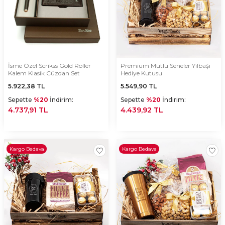
İsme Özel Scrikss Gold Roller
Premium Mutlu Seneler Yılbaşı
Kalem Klasik Cüzdan Set
Hediye Kutusu
5.922,38
TL
5.549,90
TL
Sepette
%20
İndirim:
Sepette
%20
İndirim:
4.737,91 TL
4.439,92 TL
Kargo Bedava
Kargo Bedava