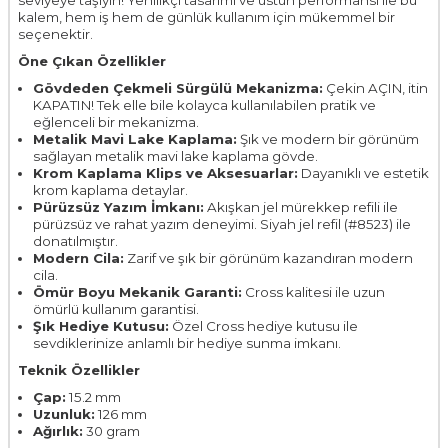
kalem, hem iş hem de günlük kullanım için mükemmel bir
seçenektir.
Öne Çıkan Özellikler
Gövdeden Çekmeli Sürgülü Mekanizma:
Çekin AÇIN, itin
KAPATIN! Tek elle bile kolayca kullanılabilen pratik ve
eğlenceli bir mekanizma.
Metalik Mavi Lake Kaplama:
Şık ve modern bir görünüm
sağlayan metalik mavi lake kaplama gövde.
Krom Kaplama Klips ve Aksesuarlar:
Dayanıklı ve estetik
krom kaplama detaylar.
Pürüzsüz Yazım İmkanı:
Akışkan jel mürekkep refili ile
pürüzsüz ve rahat yazım deneyimi. Siyah jel refil (#8523) ile
donatılmıştır.
Modern Cila:
Zarif ve şık bir görünüm kazandıran modern
cila.
Ömür Boyu Mekanik Garanti:
Cross kalitesi ile uzun
ömürlü kullanım garantisi.
Şık Hediye Kutusu:
Özel Cross hediye kutusu ile
sevdiklerinize anlamlı bir hediye sunma imkanı.
Teknik Özellikler
Çap:
15.2 mm
Uzunluk:
126 mm
Ağırlık:
30 gram