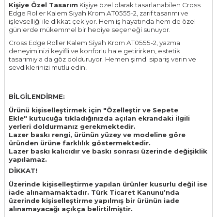
Kişiye Özel Tasarım
Kişiye özel olarak tasarlanabilen Cross
Edge Roller Kalem Siyah Krom AT0555-2, zarif tasarımı ve
işlevselliği ile dikkat çekiyor. Hem iş hayatında hem de özel
günlerde mükemmel bir hediye seçeneği sunuyor.
Cross Edge Roller Kalem Siyah Krom AT0555-2, yazma
deneyiminizi keyifli ve konforlu hale getirirken, estetik
tasarımıyla da göz dolduruyor. Hemen şimdi sipariş verin ve
sevdiklerinizi mutlu edin!
BİLGİLENDİRME:
Ürünü kişiselleştirmek için "Özelleştir ve Sepete
Ekle" kutucuğa tıkladığınızda açılan ekrandaki ilgili
yerleri doldurmanız gerekmektedir.
Lazer baskı rengi, ürünün yüzey ve modeline göre
üründen ürüne farklılık göstermektedir.
Lazer baskı kalıcıdır ve baskı sonrası üzerinde değişiklik
yapılamaz.
DİKKAT!
Üzerinde kişiselleştirme yapılan ürünler kusurlu değil ise
iade alınamamaktadır. Türk Ticaret Kanunu’nda
üzerinde kişiselleştirme yapılmış bir ürünün iade
alınamayacağı açıkça belirtilmiştir.