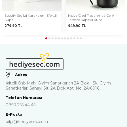
Spotify Ses İzi Karakalem Efektli
Kişiye Özel Paslanmaz Çelik
Kupa
Termos Kapaklı Kupa
279,90
TL
949,90
TL
Adres
İkitelli Osb Mah. Giyim Sanatkarları 2A Blok - Sk. Giyim
Sanatkarları Sanayi Sit. 2A Blok Apt. No: 2A/6016
Telefon Numarası
0850 255 44 45
E-Posta
bilgi@hediyesec.com