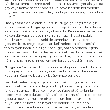
Bir de bu tanımlar, isme özel kupanızın üstünde yer alsaydı da
çay veya kahve saatlerinde sizi ve sevdiklerinizi kelimelerin
büyüleyici anlam dünyasında yolculuğa çıkarsaydı, güzel olmaz
mıydı?
Hediyesec
ekibi olarak, bu arzunuzu gerçekleştirmek için
kolları sıvadık ve
Lügatçe
adlı bir proje kapsamında onlarca
kelimeyi titizlikle tanımlamaya başladık. Kelimelerin anlam ve
köken dünyasında gezinirken onları sizin hayatınızdaki
karşılıklarıyla özgün bir şekilde tanımlayabilmeye özen
gösterdik. Bu projede yer alan kelimelerden bir tanesini
tanımlayabilmek için birçok sözlüğe, bazen onlarca kişinin
görüşüne başvurduk. Dolayısıyla bir kelimeyi tanımlayabilmek
için bazen saatlerce uğraştığımız da oldu, bir tanımın en güzel
hâlini alıp içimize sinmesi için günlerce beklediğimiz de.
“Lügatçe”
adını verdiğimiz minik sözlüğümüz işte bu tatlı ve
titiz uğraşların sonucu ortaya çıktı ve tanımlanan kelimeler
kupaların üzerine basılarak beğeninize sunuldu.
Bazı kelimelerin söylenişinde bir müzik olduğunu ve onları
telaffuz etmenin bile kulağınıza hoş bir nağme gibi geldiğini
fark etmişsinizdir. Bazı kelimeler ise ifade ettiği anlamlar
nedeniyle size oldukça etkileyici gelir. Bazısı sizi alıp geçmişe
götürür, bazısı yüzünüze bir tebessüm kondurur, bazısı
duygulandırır, bazısı ise hayallere daldırır. Kelimelerin
üzerinizdeki bu etkileri, onların anlamları ve çağrışımları