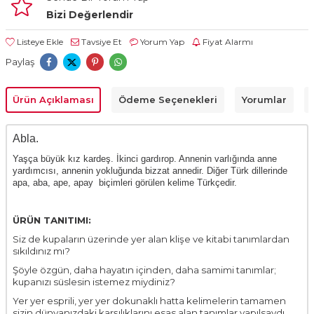
Bizi Değerlendir
Listeye Ekle
Tavsiye Et
Yorum Yap
Fiyat Alarmı
Paylaş
Ürün Açıklaması
Ödeme Seçenekleri
Yorumlar
Abla.
Yaşça büyük kız kardeş. İkinci gardırop. Annenin varlığında anne
yardımcısı, annenin yokluğunda bizzat annedir. Diğer Türk dillerinde
apa, aba, ape, apay biçimleri görülen kelime Türkçedir.
ÜRÜN TANITIMI:
Siz de kupaların üzerinde yer alan klişe ve kitabi tanımlardan
sıkıldınız mı?
Şöyle özgün, daha hayatın içinden, daha samimi tanımlar;
kupanızı süslesin istemez miydiniz?
Yer yer esprili, yer yer dokunaklı hatta kelimelerin tamamen
sizin dünyanızdaki karşılıklarını esas alan tanımlar yapılsaydı…