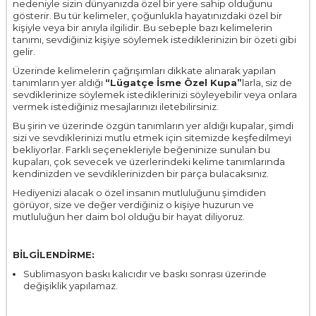
nedeniyle sizin dünyanızda özel bir yere sahip olduğunu
gösterir. Bu tür kelimeler, çoğunlukla hayatınızdaki özel bir
kişiyle veya bir anıyla ilgilidir. Bu sebeple bazı kelimelerin
tanımı, sevdiğiniz kişiye söylemek istediklerinizin bir özeti gibi
gelir.
Üzerinde kelimelerin çağrışımları dikkate alınarak yapılan
tanımların yer aldığı
“Lügatçe İsme Özel Kupa”
larla, siz de
sevdiklerinize söylemek istediklerinizi söyleyebilir veya onlara
vermek istediğiniz mesajlarınızı iletebilirsiniz.
Bu şirin ve üzerinde özgün tanımların yer aldığı kupalar, şimdi
sizi ve sevdiklerinizi mutlu etmek için sitemizde keşfedilmeyi
bekliyorlar. Farklı seçenekleriyle beğeninize sunulan bu
kupaları, çok sevecek ve üzerlerindeki kelime tanımlarında
kendinizden ve sevdiklerinizden bir parça bulacaksınız.
Hediyenizi alacak o özel insanın mutluluğunu şimdiden
görüyor, size ve değer verdiğiniz o kişiye huzurun ve
mutluluğun her daim bol olduğu bir hayat diliyoruz.
BİLGİLENDİRME:
Sublimasyon baskı kalıcıdır ve baskı sonrası üzerinde
değişiklik yapılamaz.