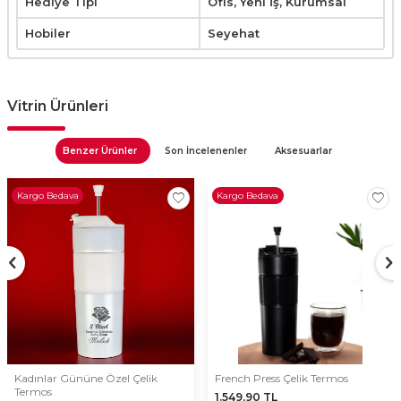
Hediye Tipi
Ofis, Yeni İş, Kurumsal
Hobiler
Seyehat
Vitrin Ürünleri
Benzer Ürünler
Son İncelenenler
Aksesuarlar
Kargo Bedava
Kargo Bedava
Kadınlar Gününe Özel Çelik
French Press Çelik Termos
Termos
1.549,90
TL