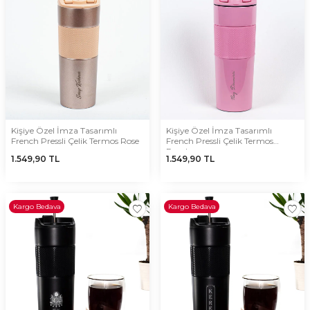
Kişiye Özel İmza Tasarımlı
Kişiye Özel İmza Tasarımlı
French Pressli Çelik Termos Rose
French Pressli Çelik Termos
Pembe
1.549,90
TL
1.549,90
TL
Kargo Bedava
Kargo Bedava