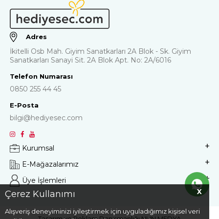
Adres
İkitelli Osb Mah. Giyim Sanatkarları 2A Blok - Sk. Giyim
Sanatkarları Sanayi Sit. 2A Blok Apt. No: 2A/6016
Telefon Numarası
0850 255 44 45
E-Posta
bilgi@hediyesec.com
Kurumsal
E-Mağazalarımız
Üye İşlemleri
X
Çerez Kullanımı
Alışveriş deneyiminizi iyileştirmek için uyguladığımız kişisel veri
Tasarım ve Reklam Danışmanlığı
NUN MEDYA