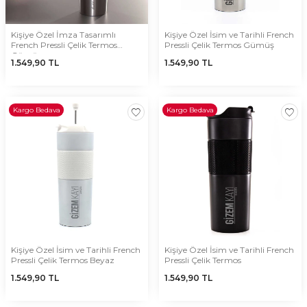
Kişiye Özel İmza Tasarımlı
Kişiye Özel İsim ve Tarihli French
French Pressli Çelik Termos
Pressli Çelik Termos Gümüş
Gümüş
1.549,90
TL
1.549,90
TL
Kargo Bedava
Kargo Bedava
Kişiye Özel İsim ve Tarihli French
Kişiye Özel İsim ve Tarihli French
Pressli Çelik Termos Beyaz
Pressli Çelik Termos
1.549,90
TL
1.549,90
TL