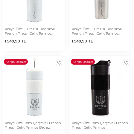
Kişiye Özel El Yazısı Tasarımlı
Kişiye Özel El Yazısı Tasarımlı
French Pressli Çelik Termos
French Pressli Çelik Termos
Beyaz
Gümüş
1.549,90
TL
1.549,90
TL
Kargo Bedava
Kargo Bedava
Kişiye Özel İsim Çerçeveli French
Kişiye Özel İsim Çerçeveli French
Pressli Çelik Termos Beyaz
Pressli Çelik Termos